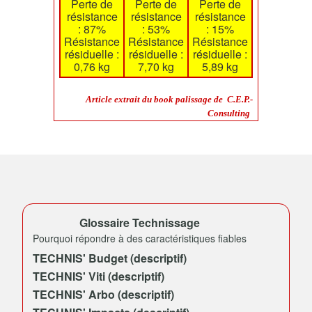
Perte de
Perte de
Perte de
résistance
résistance
résistance
: 87%
: 53%
: 15%
Résistance
Résistance
Résistance
résiduelle :
résiduelle :
résiduelle :
0,76 kg
7,70 kg
5,89 kg
Article extrait du book palissage de C.E.P.-
Consulting
Glossaire Technissage
Pourquoi répondre à des caractéristiques fiables
TECHNIS' Budget (descriptif)
TECHNIS' Viti (descriptif)
TECHNIS' Arbo (descriptif)