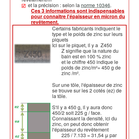
et la précision : selon la
norme 10346
.
Ces 3 informations sont indispensables
pour connaitre l'épaisseur en micron du
revêtement.
Certains fabricants indiquent le
type et le poids de zinc sur leurs
piquets
Ici sur le piquet, il y a Z450
Z signifie que la nature du
bain est en 100 % zinc
et le chiffre 450 indique le
poids de zinc/m²= 450 g de
zinc /m².
Sur une tôle, l'épaisseur de zinc
se trouve sur les 2 cotés (ez) de
la tôle.
S'il y a 450 g, il y aura donc
450/2 soit 225 g / face.
Connaissant la densité, ici du
zinc, on peut donc obtenir
l'épaisseur du revêtement
225 / 7.133 = 31,54 μ par