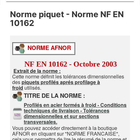
Norme piquet - Norme NF EN
10162
NORME AFNOR
NF
EN 10162 - Octobre 2003
Extrait de la norme :
Cette norme définit les tolérances dimensionnelles
des
piquets profilés aprés profilage à
froid
utilisés.
TITRE DE LA NORME :
Profilés en acier formés à froid - Conditions
techniques de livraison - Tolérances
dimensionnelles et sur sections
transversales.
Vous pouvez accéder directement à la boutique
AFNOR en cliquant sur "NORME FRANCAISE",
cela vous permettra de lire le résumé de la norme et