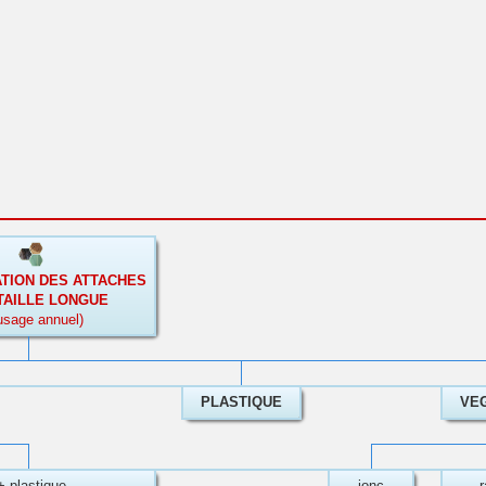
ATION DES ATTACHES
TAILLE LONGUE
usage annuel)
PLASTIQUE
VE
+ plastique
jonc
r