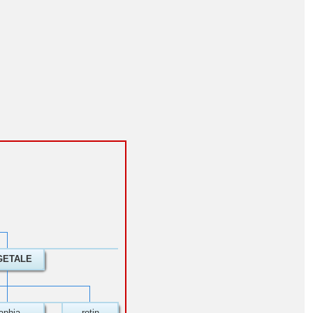
GETALE
aphia
rotin