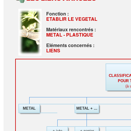
Fonction :
ETABLIR LE VEGETAL
Matériaux rencontrés :
METAL - PLASTIQUE
Eléments concernés :
LIENS
CLASSIFIC
POUR 
(à 
METAL
METAL + ...
+ jute
+ papier